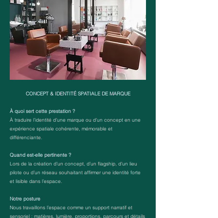
CONCEPT & IDENTITÉ SPATIALE DE MARQUE
À quoi sert cette prestation ?
À traduire l’identité d’une marque ou d’un concept en une
expérience spatiale cohérente, mémorable et
différenciante.
Quand est-elle pertinente ?
Lors de la création d’un concept, d’un flagship, d’un lieu
pilote ou d’un réseau souhaitant affirmer une identité forte
et lisible dans l’espace.
Notre posture
Nous travaillons l’espace comme un support narratif et
sensoriel : matières, lumière, proportions, parcours et détails