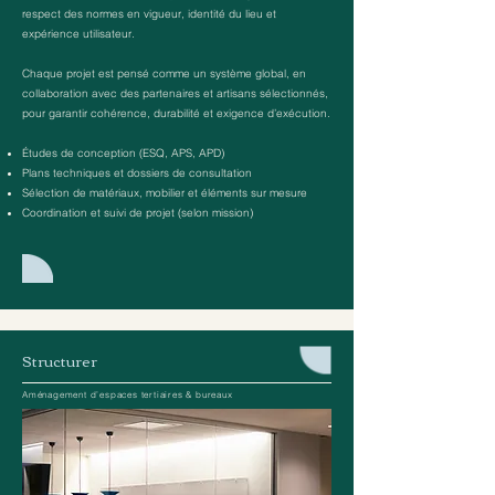
respect des normes en vigueur, identité du lieu et
expérience utilisateur.
Chaque projet est pensé comme un système global, en
collaboration avec des partenaires et artisans sélectionnés,
pour garantir cohérence, durabilité et exigence d’exécution.
Études de conception (ESQ, APS, APD)
Plans techniques et dossiers de consultation
Sélection de matériaux, mobilier et éléments sur mesure
Coordination et suivi de projet (selon mission)
Structurer
Aménagement d’espaces tertiaires & bureaux