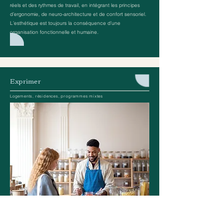
réels et des rythmes de travail, en intégrant les principes
d’ergonomie, de neuro-architecture et de confort sensoriel.
L’esthétique est toujours la conséquence d’une
organisation fonctionnelle et humaine.
Exprimer
Logements, résidences, programmes mixtes