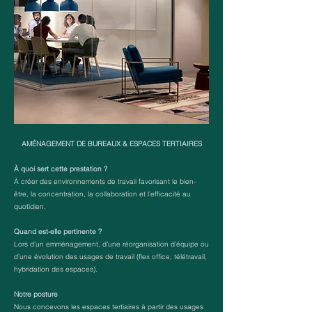
AMÉNAGEMENT DE BUREAUX & ESPACES TERTIAIRES
À quoi sert cette prestation ?
À créer des environnements de travail favorisant le bien-
être, la concentration, la collaboration et l’efficacité au
quotidien.
Quand est-elle pertinente ?
Lors d’un emménagement, d’une réorganisation d’équipe ou
d’une évolution des usages de travail (flex office, télétravail,
hybridation des espaces).
Notre posture
Nous concevons les espaces tertiaires à partir des usages