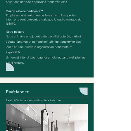
poser des décisions spatiales fondamentales.
Quand est-elle pertinente ?
En phase de réflexion ou de lancement, lorsque les
intentions sont présentes mais que le cadre manque de
lisibilité.
Notre posture
Nous animons une journée de travail structurée, mêlant
écoute, analyse et conception, afin de transformer des
idées en une première organisation cohérente et
exploitable.
Un format intensif pour gagner en clarté, sans multiplier les
allers-retours.
Positionner
Retail, hôtellerie, restauration, lieux hybrides