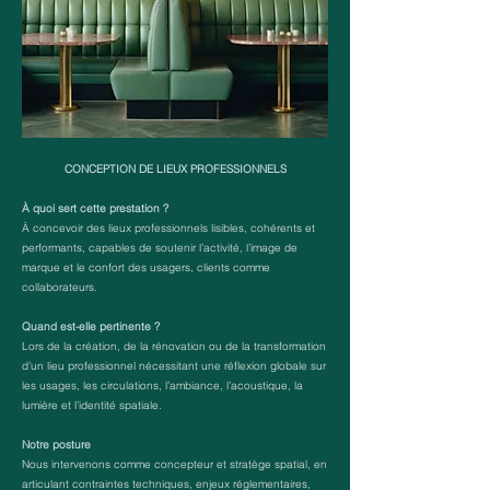
CONCEPTION DE LIEUX PROFESSIONNELS
À quoi sert cette prestation ?
À concevoir des lieux professionnels lisibles, cohérents et
performants, capables de soutenir l’activité, l’image de
marque et le confort des usagers, clients comme
collaborateurs.
Quand est-elle pertinente ?
Lors de la création, de la rénovation ou de la transformation
d’un lieu professionnel nécessitant une réflexion globale sur
les usages, les circulations, l’ambiance, l’acoustique, la
lumière et l’identité spatiale.
Notre posture
Nous intervenons comme concepteur et stratège spatial, en
articulant contraintes techniques, enjeux réglementaires,