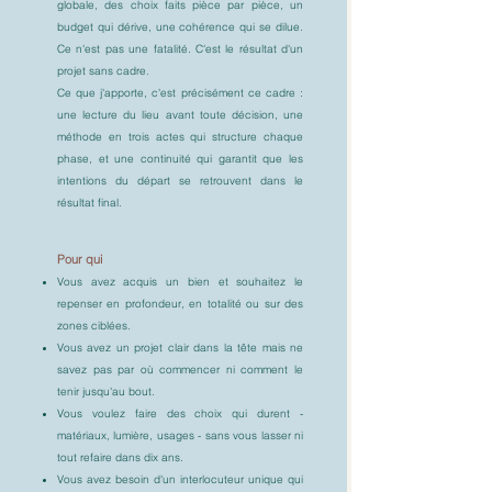
globale, des choix faits pièce par pièce, un
budget qui dérive, une cohérence qui se dilue.
Ce n'est pas une fatalité. C'est le résultat d'un
projet sans cadre.
Ce que j'apporte, c'est précisément ce cadre :
une lecture du lieu avant toute décision, une
méthode en trois actes qui structure chaque
phase, et une continuité qui garantit que les
intentions du départ se retrouvent dans le
résultat final.
Pour qui
Vous avez acquis un bien et souhaitez le
repenser en profondeur, en totalité ou sur des
zones ciblées.
Vous avez un projet clair dans la tête mais ne
savez pas par où commencer ni comment le
tenir jusqu'au bout.
Vous voulez faire des choix qui durent -
matériaux, lumière, usages - sans vous lasser ni
tout refaire dans dix ans.
Vous avez besoin d'un interlocuteur unique qui