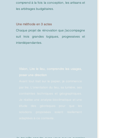
comprend à la fois la conception, les artisans et
les arbitrages budgétaires.
Une méthode en 3 actes
Chaque projet de rénovation que j'accompagne
suit trois grandes logiques, progressives et
interdépendantes.
Acte 1
Vision, Lire le lieu, comprendre les usages,
poser une direction
Avant tout trait sur le papier, je commence
par lire. L'orientation du lieu, sa lumière, ses
contraintes techniques et géographiques.
Je réalise une analyse bioclimatique et une
étude des géorisques pour que les
solutions proposées soient réellement
adaptées à ce contexte.