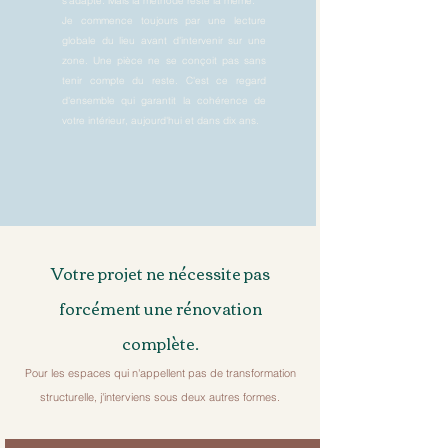
s'adapte. Mais la méthode reste la même.
Je commence toujours par une lecture
globale du lieu avant d'intervenir sur une
zone. Une pièce ne se conçoit pas sans
tenir compte du reste. C'est ce regard
d'ensemble qui garantit la cohérence de
votre intérieur, aujourd'hui et dans dix ans.
Votre projet ne nécessite pas
forcément une rénovation
complète.
Pour les espaces qui n'appellent pas de transformation
structurelle, j'interviens sous deux autres formes.