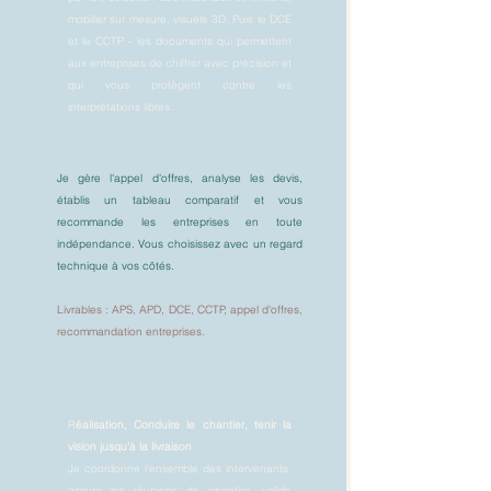
mobilier sur mesure, visuels 3D. Puis le DCE
et le CCTP - les documents qui permettent
aux entreprises de chiffrer avec précision et
qui vous protègent contre les
interprétations libres.
Je gère l'appel d'offres, analyse les devis,
établis un tableau comparatif et vous
recommande les entreprises en toute
indépendance. Vous choisissez avec un regard
technique à vos côtés.
Livrables : APS, APD, DCE, CCTP, appel d'offres,
recommandation entreprises.
Acte 3
R
éalisation, Conduire le chantier, tenir la
vision jusqu'à la livraison
Je coordonne l'ensemble des intervenants,
assure les réunions de chantier, valide