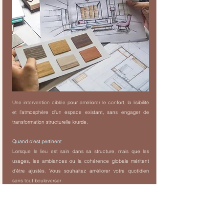
Une intervention ciblée pour améliorer le confort, la lisibilité
et l'atmosphère d'un espace existant, sans engager de
transformation structurelle lourde.
Quand c'est pertinent
Lorsque le lieu est sain dans sa structure, mais que les
usages, les ambiances ou la cohérence globale méritent
d'être ajustés. Vous souhaitez améliorer votre quotidien
sans tout bouleverser.
Mon approche
Chaque choix découle d'une lecture sensible du lieu, de sa