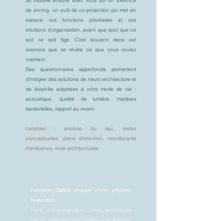
Je travaille ensuite avec vous sur un exercice
de zoning, un outil de co-projection qui met en
espace vos fonctions prioritaires et vos
intuitions d'organisation, avant que quoi que ce
soit ne soit figé. C'est souvent dans cet
exercice que se révèle ce que vous voulez
vraiment.
Des questionnaires approfondis permettent
d'intégrer des solutions de neuro-architecture et
de biophilie adaptées à votre mode de vie :
acoustique, qualité de lumière, matières
sensorielles, rapport au vivant.
Livrables : analyse du lieu, pistes
conceptuelles, plans d'intention, moodboards
d'ambiance, note architecturale.
Acte 2
Précision, Définir chaque choix, préparer
l'exécution
Plans d'aménagement, plans techniques
par lot, sélection des matériaux et finitions,