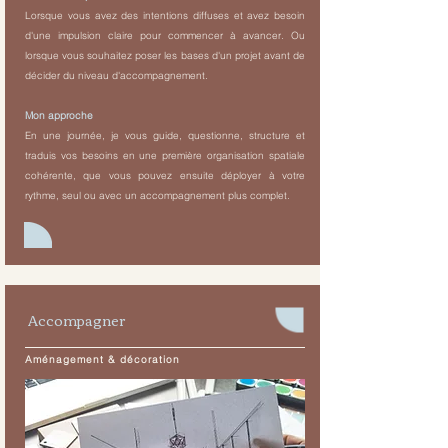
Lorsque vous avez des intentions diffuses et avez besoin
d'une impulsion claire pour commencer à avancer. Ou
lorsque vous souhaitez poser les bases d'un projet avant de
décider du niveau d'accompagnement.
Mon approche
En une journée, je vous guide, questionne, structure et
traduis vos besoins en une première organisation spatiale
cohérente, que vous pouvez ensuite déployer à votre
rythme, seul ou avec un accompagnement plus complet.
Accompagner
Aménagement & décoration