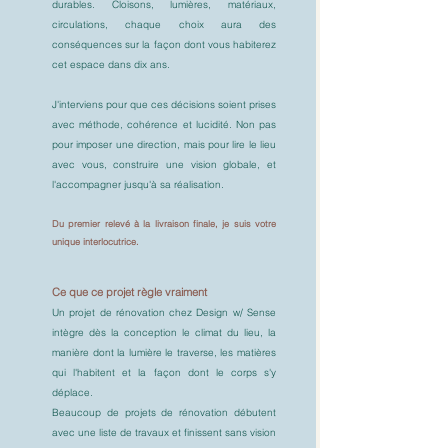
durables. Cloisons, lumières, matériaux,
circulations, chaque choix aura des
conséquences sur la façon dont vous habiterez
cet espace dans dix ans.
J'interviens pour que ces décisions soient prises
avec méthode, cohérence et lucidité. Non pas
pour imposer une direction, mais pour lire le lieu
avec vous, construire une vision globale, et
l'accompagner jusqu'à sa réalisation.
Du premier relevé à la livraison finale, je suis votre
unique interlocutrice.
Ce que ce projet règle vraiment
Un projet de rénovation chez Design w/ Sense
intègre dès la conception le climat du lieu, la
manière dont la lumière le traverse, les matières
qui l'habitent et la façon dont le corps s'y
déplace.
Beaucoup de projets de rénovation débutent
avec une liste de travaux et finissent sans vision