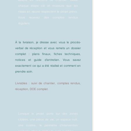
chaque étape clé et m'assure que les
mises en œuvre respectent le projet prévu.
Vous recevez des comptes rendus
réguliers.
À la livraison, je dresse avec vous le procès-
verbal de réception et vous remets un dossier
complet : plans finaux, fiches techniques,
notices et guide d'entretien. Vous savez
exactement ce qui a été réalisé et comment en
prendre soin.
Livrables : suivi de chantier, comptes rendus,
réception, DOE complet.
Rénovation partielle
Lorsque le projet porte sur des zones
ciblées, une pièce de vie, un espace nuit,
une cuisine, le périmètre d'intervention