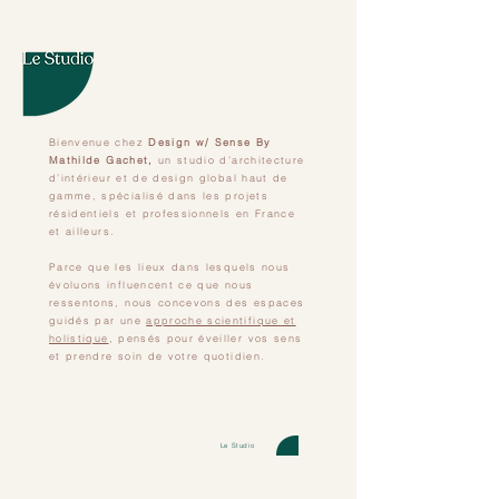
Bienvenue chez
Design w/ Sense By
Mathilde Gachet,
un studio d’architecture
d’intérieur et de design global haut de
gamme, spécialisé dans les projets
résidentiels et professionnels en France
et ailleurs.
Parce que les lieux dans lesquels nous
évoluons influencent ce que nous
ressentons, nous concevons des espaces
guidés par une
approche scientifique et
holistique
, pensés pour éveiller vos sens
et prendre soin de votre quotidien.
Le Studio