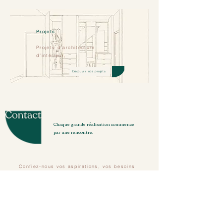
Projets
Projets d’architecture
d’intérieur,
Découvrir nos projets
Chaque grande réalisation commence
par une rencontre.
Confiez-nous vos aspirations, vos besoins
et l'histoire de votre lieu.
Nous prenons le temps de vous écouter
pour concevoir un environnement
d'exception qui fait sens pour votre
quotidien.